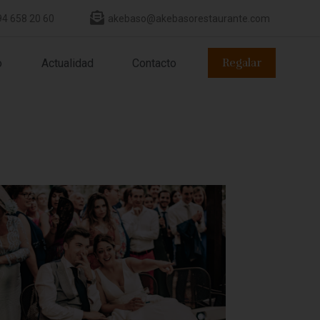
94 658 20 60
akebaso@akebasorestaurante.com
Regalar
o
Actualidad
Contacto