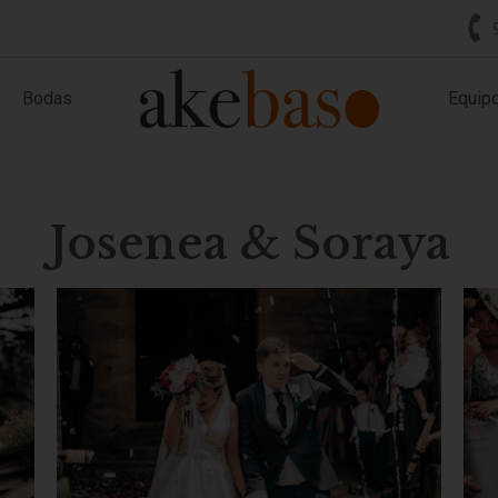
Bodas
Equip
Josenea & Soraya