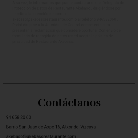
A su vez, le informamos que puede contactar con el Delegado de
Protección de Datos de Restaurante Akebaso , dirigiéndose por
escrito a la dirección de correo
akebaso@akebasorestaurante.com o al teléfono 946582060 .
Podrá dirigirse a la Autoridad de Control competente para
presentar la reclamación que considere oportuna. Con envío del
formulario de recogida de datos usted acepta la política de
privacidad de Restaurante Akebaso.
Contáctanos
94 658 20 60
Barrio San Juan de Axpe 16, Atxondo. Vizcaya
akebaso@akebasorestaurante.com