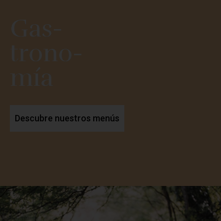
Gas-
trono-
mía
Descubre nuestros menús