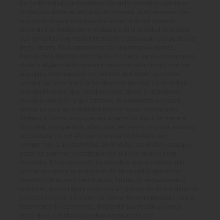
De conformidad con lo establecido en la normativa vigente en
Protección de Datos de Carácter Personal, le informamos que
sus datos serán incorporados al sistema de tratamiento
titularidad de Restaurante Akebaso, con la finalidad de atender
sus consultas y remitirle información relacionada que pueda ser
de su interés. En cumplimiento con la normativa vigente,
Restaurante Akebaso informa que los datos serán conservados
durante el plazo estrictamente necesario para cumplir con los
preceptos mencionados con anterioridad. Mientras no nos
comunique lo contrario, entenderemos que sus datos no han
sido modificados, que usted se compromete a notificarnos
cualquier variación y que tenemos su consentimiento para
utilizarlos para las finalidades mencionadas. Restaurante
Akebaso informa que procederá a tratar los datos de manera
lícita, leal, transparente, adecuada, pertinente, limitada, exacta y
actualizada. Es por ello que Restaurante Akebaso se
compromete a adoptar todas las medidas razonables para que
estos se supriman o rectifiquen sin dilación cuando sean
inexactos. De acuerdo con los derechos que le confiere el la
normativa vigente en protección de datos podrá ejercer los
derechos de acceso, rectificación, limitación de tratamiento,
supresión, portabilidad y oposición al tratamiento de sus datos de
carácter personal así como del consentimiento prestado para el
tratamiento de los mismos, dirigiendo su petición al correo
electrónico a akebaso@akebasorestaurante.com